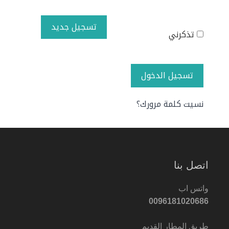
تسجيل جديد
تذكرني
تسجيل الدخول
نسيت كلمة مرورك؟
اتصل بنا
واتس اب
0096181020686
طريق المطار القديم