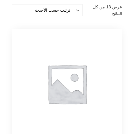
عرض ⁦13⁩ من كل
تم
النتائج
الفرز
حسب
الأحدث