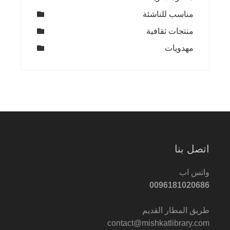
مناسب للناشئة
منتجات ثقافية
مهدويات
اتصل بنا
واتس اب
0096181020686
طريق المطار القديم
contact@mishkatlibrary.com