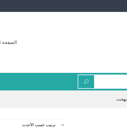
الصفحة ا
 بهجت