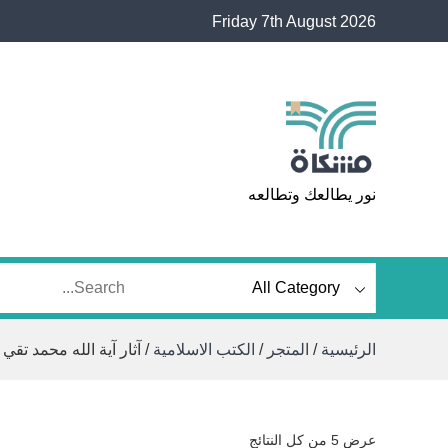
Ski
Friday 7th August 2026
t
conten
مشكاة
نور يطالعك وتطالعه
الرئيسية
/
المتجر
/
الكتب الاسلامية
/ آثار آية الله محمد تقي
تم
عرض ⁦5⁩ من كل النتائج