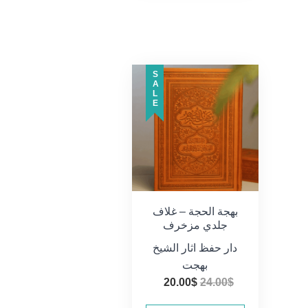
SALE
بهجة الحجة – غلاف
جلدي مزخرف
دار حفظ اثار الشيخ
بهجت
السعر
السعر
20.00
$
24.00
$
الأصلي
الحالي