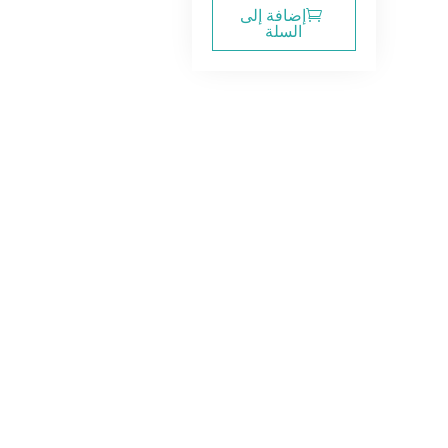
هو:
هو:
إضافة إلى
السلة
20.00$.
24.00$.