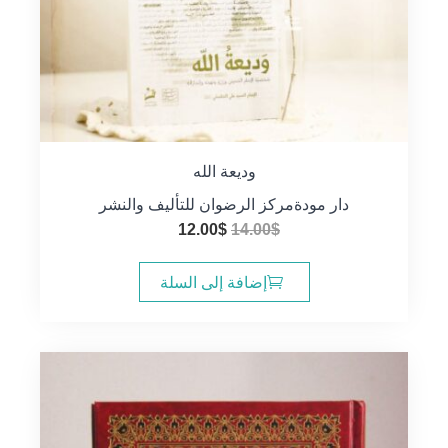
وديعة الله
دار مودة
مركز الرضوان للتأليف والنشر
السعر
السعر
12.00
$
14.00
$
الأصلي
الحالي
هو:
هو:
إضافة إلى السلة
12.00$.
14.00$.