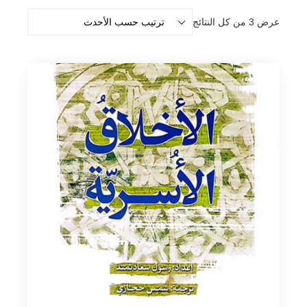
تم
عرض ⁦3⁩ من كل النتائج
الفرز
حسب
الأحدث