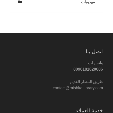
مهدويات
اتصل بنا
واتس اب
0096181020686
طريق المطار القديم
contact@mishkatlibrary.com
خدمة العملاء