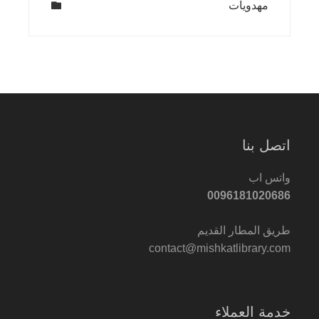
مهدويات
اتصل بنا
واتس اب
0096181020686
طريق المطار القديم
contact@mishkatlibrary.com
خدمة العملاء