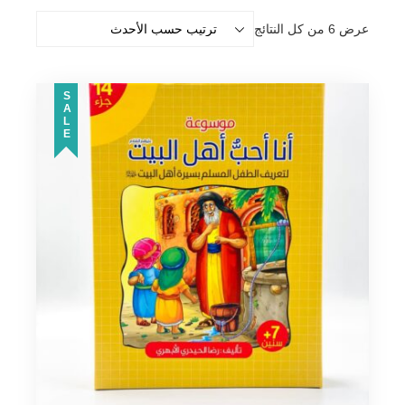
تم
عرض ⁦6⁩ من كل النتائج
الفرز
حسب
الأحدث
SALE