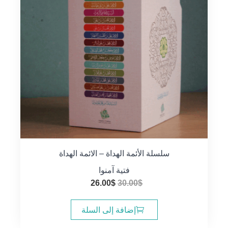
سلسلة الأئمة الهداة – الائمة الهداة
فتية آمنوا
السعر
السعر
26.00
$
30.00
$
الأصلي
الحالي
هو:
هو:
إضافة إلى السلة
26.00$.
30.00$.