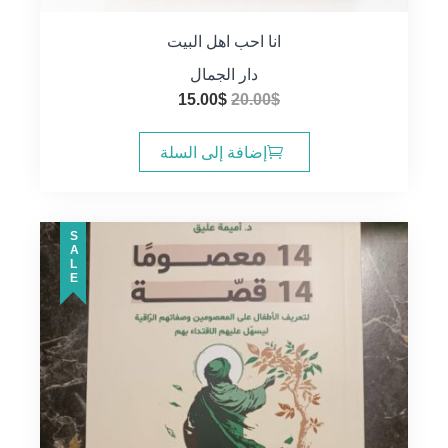
انا احب اهل البيت
دار الجمال
السعر
السعر
15.00
$
20.00
$
الأصلي
الحالي
هو:
هو:
إضافة إلى السلة
15.00$.
20.00$.
SALE