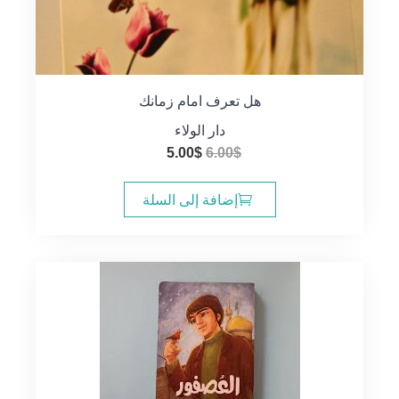
هل تعرف امام زمانك
دار الولاء
السعر
السعر
5.00
$
6.00
$
الأصلي
الحالي
هو:
هو:
إضافة إلى السلة
5.00$.
6.00$.