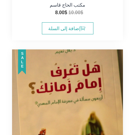
مكتب الحاج قاسم
السعر
السعر
8.00
$
10.00
$
الأصلي
الحالي
هو:
هو:
إضافة إلى السلة
8.00$.
10.00$.
SALE