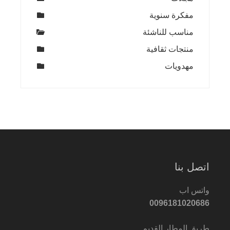
مفكرة سنوية
مناسب للناشئة
منتجات ثقافية
مهدويات
اتصل بنا
واتس اب
0096181020686
طريق المطار القديم