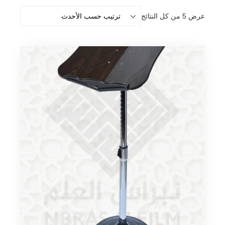
تم
عرض ⁦5⁩ من كل النتائج
الفرز
حسب
الأحدث