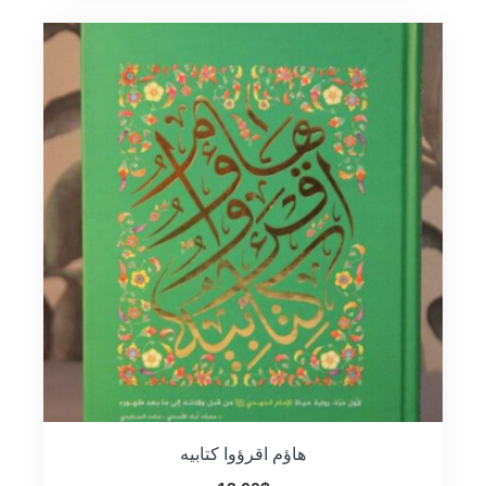
هاؤم اقرؤوا كتابيه