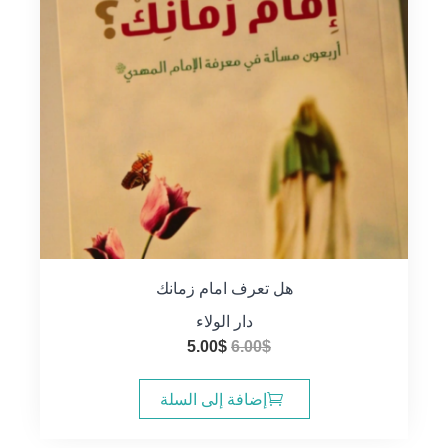
هل تعرف امام زمانك
دار الولاء
السعر
السعر
5.00
$
6.00
$
الأصلي
الحالي
هو:
هو:
إضافة إلى السلة
5.00$.
6.00$.