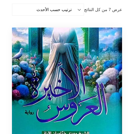
تم
عرض ⁦7⁩ من كل النتائج
الفرز
حسب
الأحدث