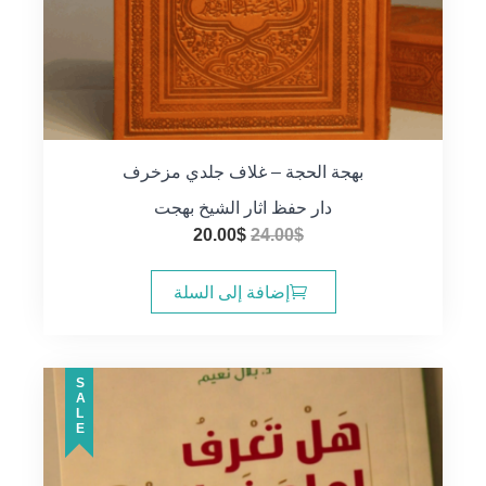
بهجة الحجة – غلاف جلدي مزخرف
دار حفظ اثار الشيخ بهجت
السعر
السعر
20.00
$
24.00
$
الأصلي
الحالي
هو:
هو:
إضافة إلى السلة
20.00$.
24.00$.
SALE