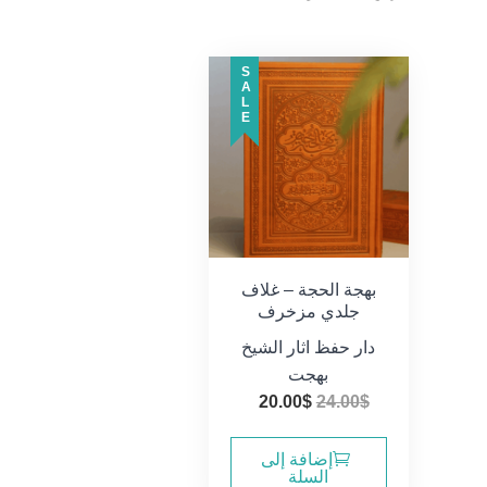
SALE
بهجة الحجة – غلاف
جلدي مزخرف
دار حفظ اثار الشيخ
بهجت
السعر
السعر
20.00
$
24.00
$
الأصلي
الحالي
هو:
هو:
إضافة إلى
السلة
20.00$.
24.00$.