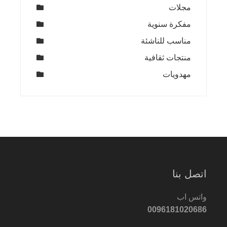
مجلات
مفكرة سنوية
مناسب للناشئة
منتجات ثقافية
مهدويات
اتصل بنا
واتس اب
0096181020686