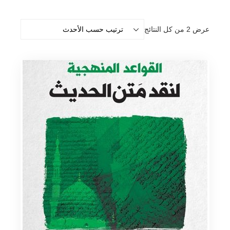
تم
عرض ⁦2⁩ من كل النتائج
الفرز
حسب
الأحدث