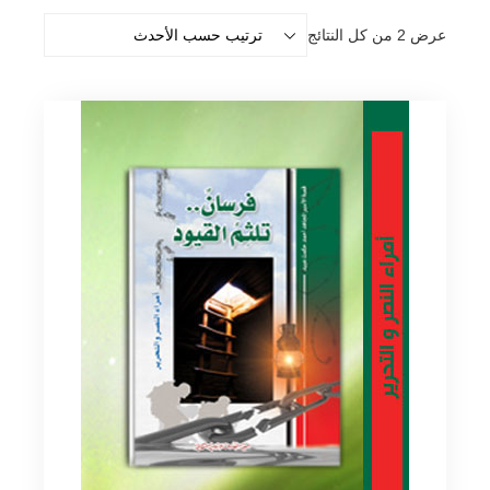
تم
عرض ⁦2⁩ من كل النتائج
الفرز
حسب
الأحدث