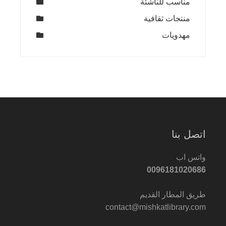
مناسب للناشئة
منتجات ثقافية
مهدويات
اتصل بنا
واتس اب
0096181020686
طريق المطار القديم
contact@mishkatlibrary.com