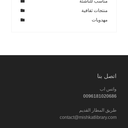
مناسب للناشئة
منتجات ثقافية
مهدويات
اتصل بنا
واتس اب
0096181020686
طريق المطار القديم
contact@mishkatlibrary.com