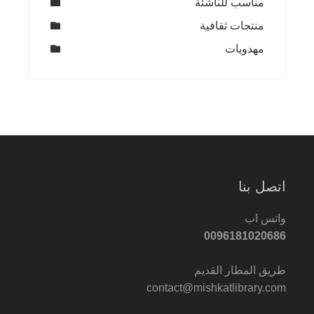
مناسب للناشئة
منتجات ثقافية
مهدويات
اتصل بنا
واتس اب
0096181020686
طريق المطار القديم
contact@mishkatlibrary.com