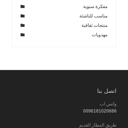
مفكرة سنوية
مناسب للناشئة
منتجات ثقافية
مهدويات
اتصل بنا
واتس اب
0096181020686
طريق المطار القديم