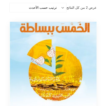
تم
عرض ⁦2⁩ من كل النتائج
الفرز
حسب
الأحدث