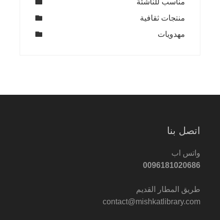
مناسب للناشئة
منتجات ثقافية
مهدويات
اتصل بنا
واتس اب
0096181020686
طريق المطار القديم
contact@mishkatlibrary.com