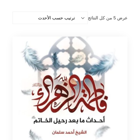
تم
عرض ⁦5⁩ من كل النتائج
الفرز
حسب
الأحدث