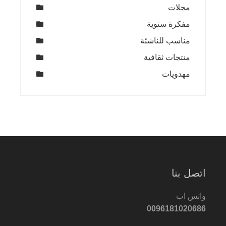
مجلات
مفكرة سنوية
مناسب للناشئة
منتجات ثقافية
مهدويات
اتصل بنا
واتس اب
0096181020686