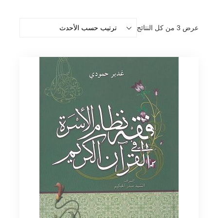
تم
عرض ⁦3⁩ من كل النتائج
الفرز
حسب
الأحدث