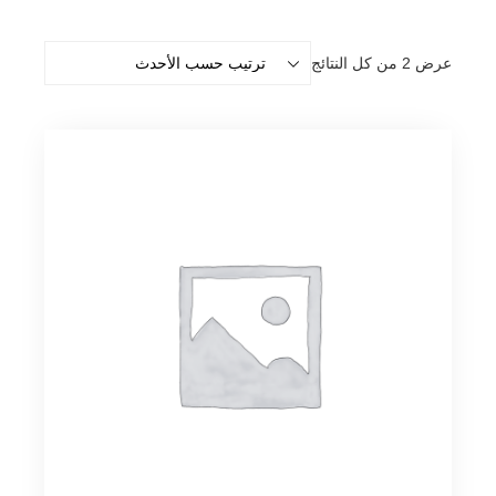
تم
عرض ⁦2⁩ من كل النتائج
الفرز
حسب
الأحدث