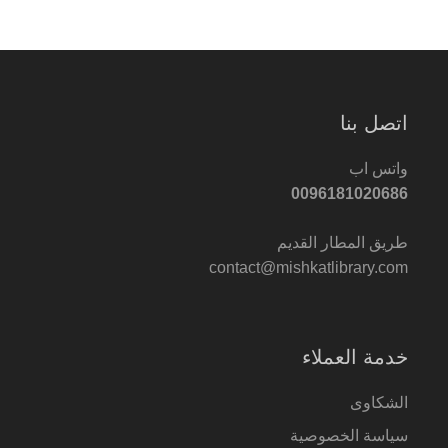
اتصل بنا
واتس اب
0096181020686
طريق المطار القديم
contact@mishkatlibrary.com
خدمة العملاء
الشكاوى
سياسة الخصوصية