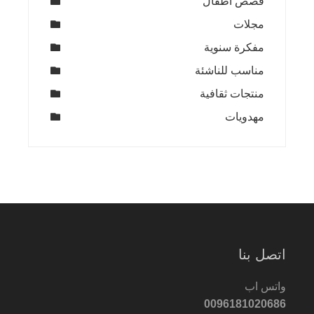
قصص اطفال
مجلات
مفكرة سنوية
مناسب للناشئة
منتجات ثقافية
مهدويات
اتصل بنا
واتس اب
0096181020686