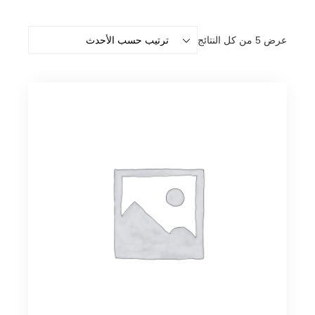
تم
عرض ⁦5⁩ من كل النتائج
الفرز
حسب
الأحدث