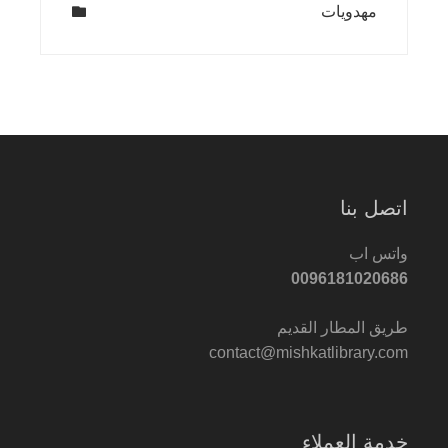
مهدويات
اتصل بنا
واتس اب
0096181020686
طريق المطار القديم
contact@mishkatlibrary.com
خدمة العملاء