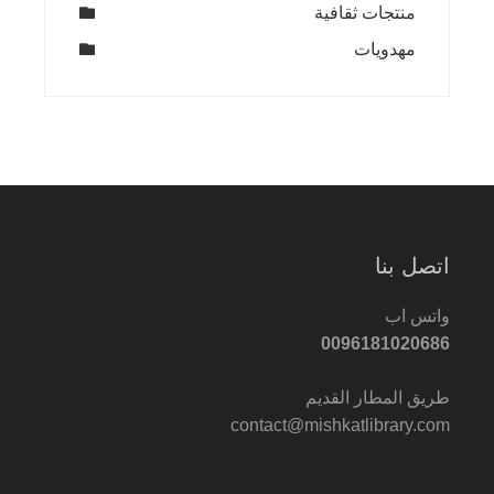
منتجات ثقافية
مهدويات
اتصل بنا
واتس اب
0096181020686
طريق المطار القديم
contact@mishkatlibrary.com