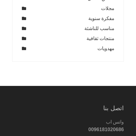
مجلات
مفكرة سنوية
مناسب للناشئة
منتجات ثقافية
مهدويات
اتصل بنا
واتس اب
0096181020686