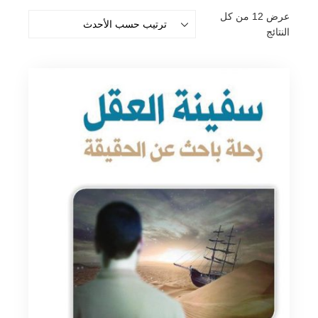
عرض ⁦12⁩ من كل
تم
النتائج
الفرز
حسب
الأحدث