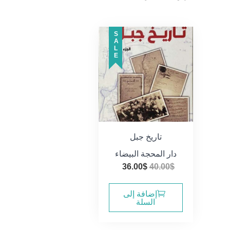
SALE
تاريخ جبل
دار المحجة البيضاء
السعر
السعر
36.00
$
40.00
$
الأصلي
الحالي
هو:
هو:
إضافة إلى
السلة
36.00$.
40.00$.