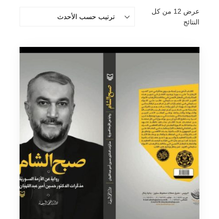
عرض ⁦12⁩ من كل
تم
النتائج
الفرز
حسب
الأحدث