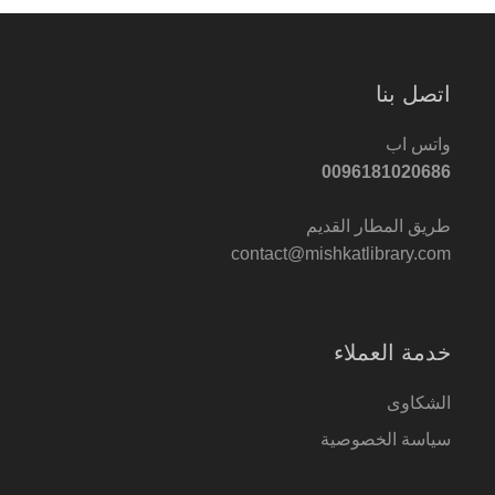
اتصل بنا
واتس اب
0096181020686
طريق المطار القديم
contact@mishkatlibrary.com
خدمة العملاء
الشكاوى
سياسة الخصوصية