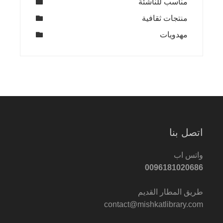
مناسب للناشئة
منتجات ثقافية
مهدويات
اتصل بنا
واتس اب
0096181020686
طريق المطار القديم
contact@mishkatlibrary.com