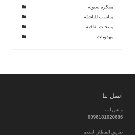
مفكرة سنوية
مناسب للناشئة
منتجات ثقافية
مهدويات
اتصل بنا
واتس اب
0096181020686
طريق المطار القديم