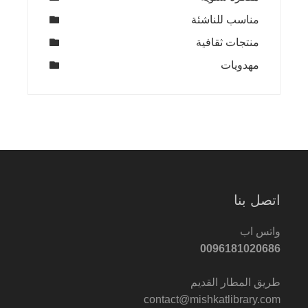
مناسب للناشئة
منتجات ثقافية
مهدويات
اتصل بنا
واتس اب
0096181020686
طريق المطار القديم
contact@mishkatlibrary.com