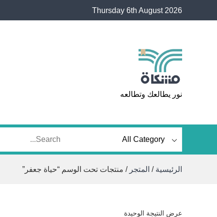
Ski
Thursday 6th August 2026
t
conten
مشكاة
نور يطالعك وتطالعه
الرئيسية
/
المتجر
/ منتجات تحت الوسم “حياة جعفر”
عرض النتيجة الوحيدة