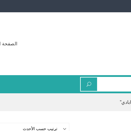
الصفحة ا
بادي”