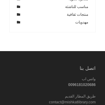
مناسب للناشئة
منتجات ثقافية
مهدويات
اتصل بنا
واتس اب
0096181020686
طريق المطار القديم
contact@mishkatlibrary.com