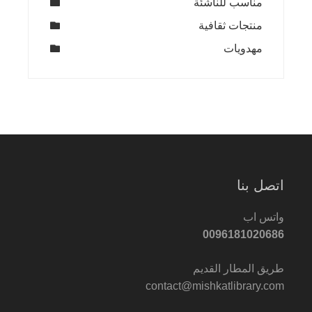
مناسب للناشئة
منتجات ثقافية
مهدويات
اتصل بنا
واتس اب
0096181020686
طريق المطار القديم
contact@mishkatlibrary.com