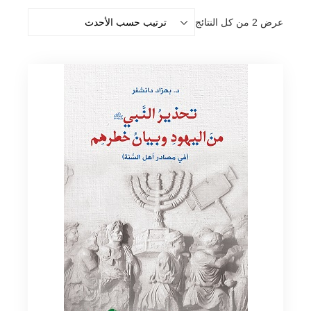
تم
عرض ⁦2⁩ من كل النتائج
الفرز
حسب
الأحدث