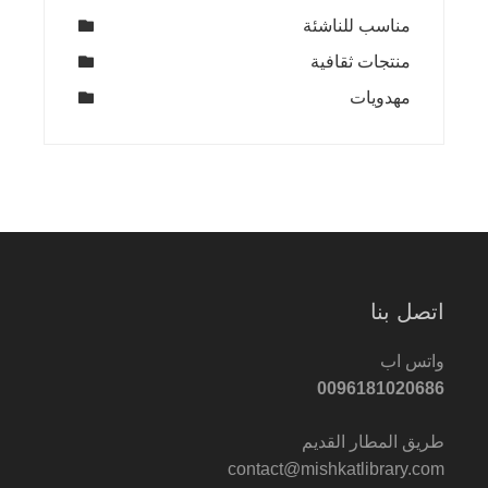
مناسب للناشئة
منتجات ثقافية
مهدويات
اتصل بنا
واتس اب
0096181020686
طريق المطار القديم
contact@mishkatlibrary.com