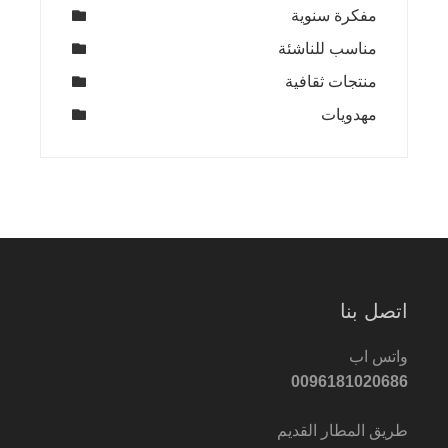
مفكرة سنوية
مناسب للناشئة
منتجات ثقافية
مهدويات
اتصل بنا
واتس اب
0096181020686
طريق المطار القديم