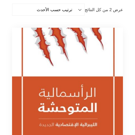
تم
عرض ⁦2⁩ من كل النتائج
الفرز
حسب
الأحدث