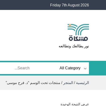
Ski
Friday 7th August 2026
t
conten
مشكاة
نور يطالعك وتطالعه
الرئيسية
/
المتجر
/ منتجات تحت الوسم “د. فرح موسى”
عرض النتيجة الوحيدة