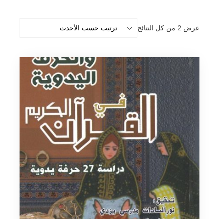
تم
عرض ⁦2⁩ من كل النتائج
الفرز
حسب
الأحدث