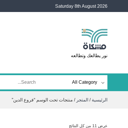
Ski
Saturday 8th August 2026
t
conten
مشكاة
نور يطالعك وتطالعه
الرئيسية
/
المتجر
/ منتجات تحت الوسم “فروع الدين”
تم
عرض ⁦11⁩ من كل النتائج