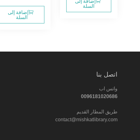
إضافة إلى
السلة
إضافة إلى
السلة
اتصل بنا
واتس اب
0096181020686
طريق المطار القديم
contact@mishkatlibrary.com