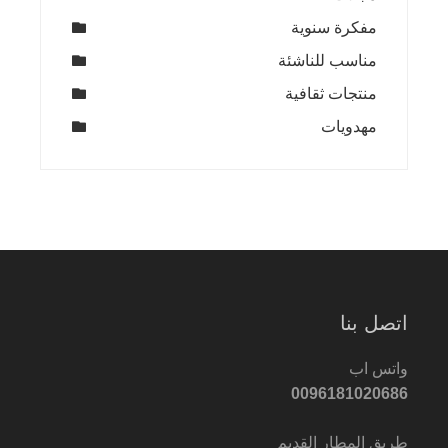
مفكرة سنوية
مناسب للناشئة
منتجات ثقافية
مهدويات
اتصل بنا
واتس اب
0096181020686
طريق المطار القديم