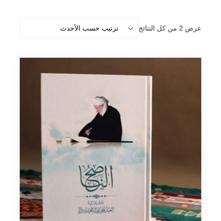
تم
عرض ⁦2⁩ من كل النتائج
الفرز
حسب
الأحدث