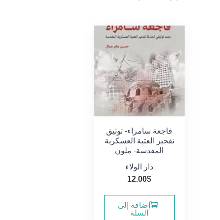
فاجعة سامراء- توثيق
تفجير العتبة العسكرية
المقدسة- ملون
دار الولاء
12.00
$
إضافة إلى
السلة