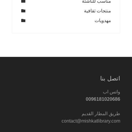
مناسب للناشئة
منتجات ثقافية
مهدويات
اتصل بنا
واتس اب
0096181020686
طريق المطار القديم
contact@mishkatlibrary.com