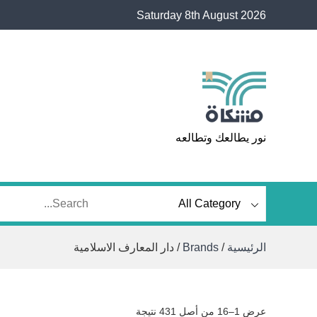
Ski
Saturday 8th August 2026
t
conten
مشكاة
نور يطالعك وتطالعه
الرئيسية
/
Brands
/ دار المعارف الاسلامية
تم
عرض 1–16 من أصل 431 نتيجة