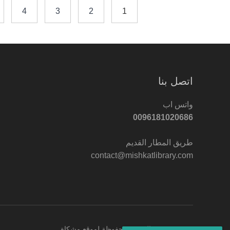
4
3
2
1
اتصل بنا
واتس اب
0096181020686
طريق المطار القديم
contact@mishkatlibrary.com
© 2022 جميع الحقوق محفوظة لموقع مشكاة