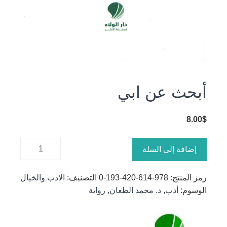
أبحث عن ابي
8.00
$
كمية أبحث
إضافة إلى السلة
عن ابي
رمز المنتج:
978-614-420-193-0
التصنيف:
الادب والخيال
الوسوم:
أدب
,
د. محمد الطعان
,
رواية